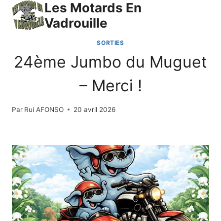
Les Motards En
Aller
Menu
au
Vadrouille
contenu
SORTIES
24ème Jumbo du Muguet
– Merci !
Par
Rui AFONSO
20 avril 2026