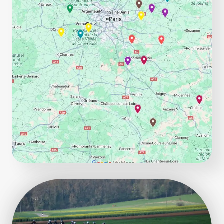
U
G
U
E
T
–
M
E
R
C
I
!