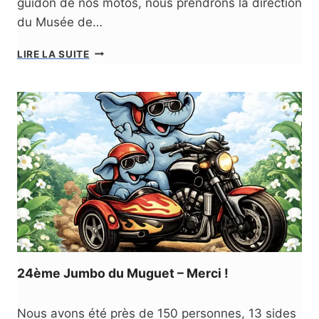
guidon de nos motos, nous prendrons la direction
du Musée de…
1
LIRE LA SUITE
3
S
E
P
T
E
M
B
R
E
–
M
U
S
24ème Jumbo du Muguet – Merci !
É
E
D
Nous avons été près de 150 personnes, 13 sides