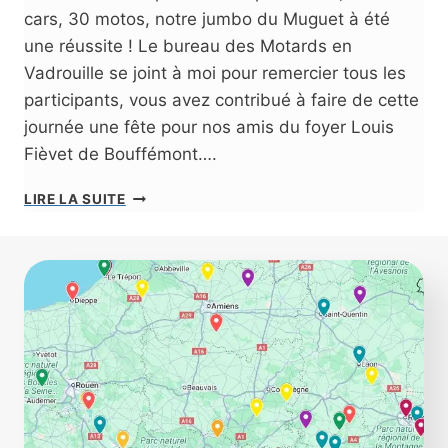
E
cars, 30 motos, notre jumbo du Muguet à été
L
’
une réussite ! Le bureau des Motards en
A
Vadrouille se joint à moi pour remercier tous les
I
participants, vous avez contribué à faire de cette
R
journée une fête pour nos amis du foyer Louis
E
T
Fièvet de Bouffémont….
D
E
2
LIRE LA SUITE
L
4
’
È
E
M
S
E
P
J
A
U
C
M
E
B
O
D
U
M