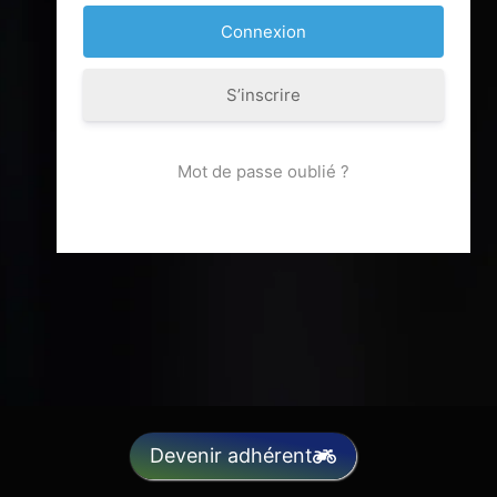
S’inscrire
Mot de passe oublié ?
Devenir adhérent