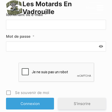
Les Motards En
Aller
Menu
au
Vadrouille
Identifiant ou e-mail
*
contenu
Mot de passe
*
Se souvenir de moi
S’inscrire