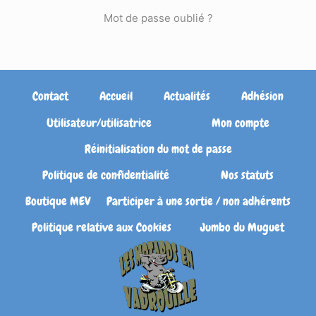
Mot de passe oublié ?
Contact
Accueil
Actualités
Adhésion
Utilisateur/utilisatrice
Mon compte
Réinitialisation du mot de passe
Politique de confidentialité
Nos statuts
Boutique MEV
Participer à une sortie / non adhérents
Politique relative aux Cookies
Jumbo du Muguet